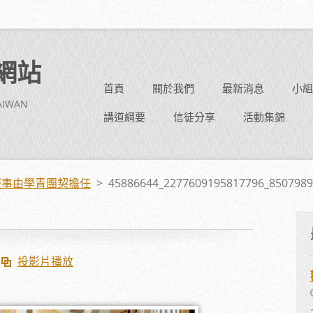
網站
首頁
關於我們
最新消息
小組
TAIWAN
講道綱要
信徒分享
活動集錦
崇拜服事由學青團契擔任
>
45886644_2277609195817796_8507989
投影片播放